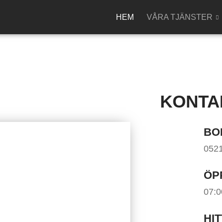
HEM
VÅRA TJÄNSTER
KONTA
BO
0521
ÖP
07:0
HIT